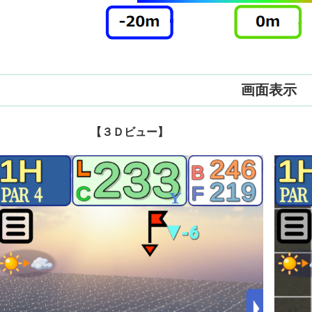
画面表示
【３Ｄビュー】