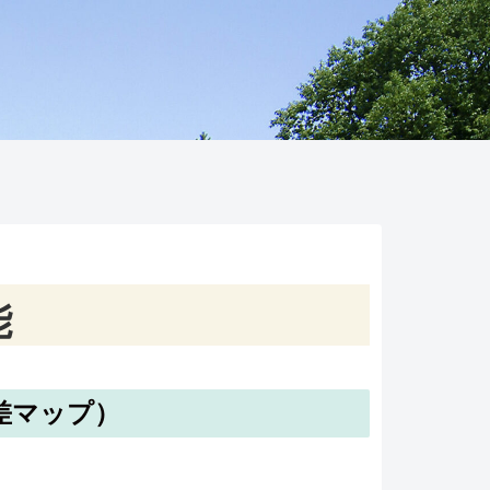
能
差マップ）